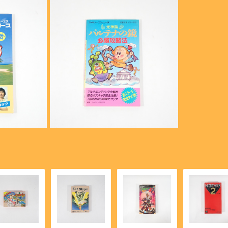
ME BOY
T
PLAY STATION
ファミコン攻略本 光神話 パルテナ
の鏡 必勝攻略法 完璧攻略シリー
 ゴルフUS
¥3,000
ズ21【FC】
【FC】
EO
EGA MARKⅢ
A SATURN
DREAM CAST
ENGINE