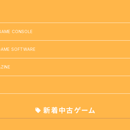
GAME CONSOLE
GAME SOFTWARE
COM
ZINE
DISK SYSTEM
VIRTUAL BOY
新着中古ゲーム
- SUPER FAMICOM