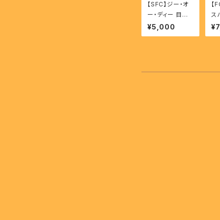
【SFC】ジー・オ
【F
ー・ディー 目覚
ス
めよと呼ぶ声が
- 
¥5,000
¥7
聴こえ - G・O・D
re
PY