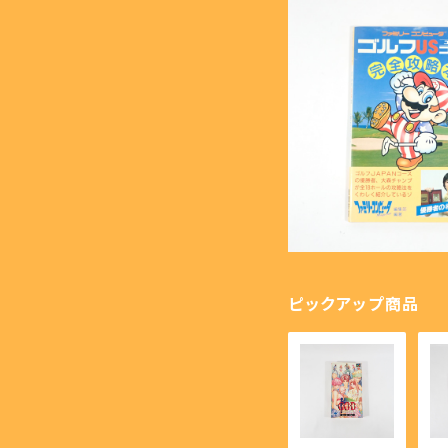
【GB】ゲームボーイ - GA
SOLD OU
【PS】プレイステーション - 
ファミリーコンピュータ
コース 完全攻略本
【NG】ネオジオ - NEOG
¥1,000
【MK3】セガ マーク3 - S
【SS】セガサターン - SEG
ピックアップ商品
【DC】ドリームキャスト - 
【PCE】PCエンジン - PC 