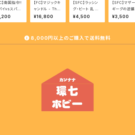
C】南国指令!!
【FC】マジックキ
【SFC】ラッシン
【SFC】マザー
パイvsスパイ
ャンドル - The
グ・ビート 乱 複
ギーグの逆襲 
Nangoku Shi
Magic Candle
製都市 - RUSHI
MOTHER2 G
,200
¥16,800
¥4,500
¥3,500
i!!SPY VS S
NG BEAT RAN
yg Strikes 
Fukusei Toshi
ck!,EarthBo
d
8,000円以上のご購入で送料無料