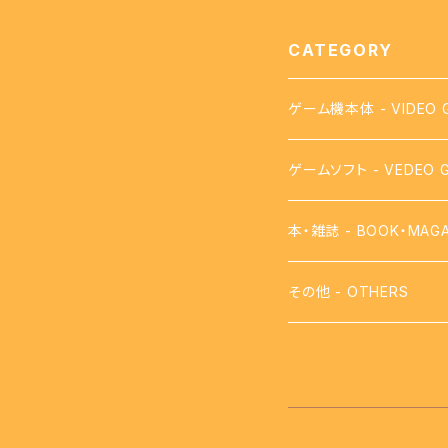
CATEGORY
ゲーム機本体 - VIDEO 
ゲームソフト - VEDEO 
【FC】ファミコン - FAMI
本・雑誌 - BOOK・MAGA
【FDS】ディスクシステム - 
攻略本
その他 - OTHERS
【VB】バーチャルボーイ - 
【SFC】スーパーファミコン 