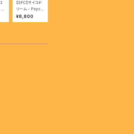
2
【SFC】サイコド
-
リーム - Psych
yi
o Dream
¥8,800
Ba
un