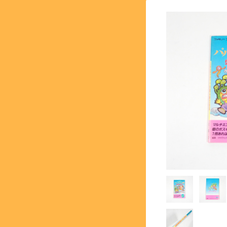
【SFC】スーパーファミコン 
【GB】ゲームボーイ - GA
【PS】プレイステーション - 
【NG】ネオジオ - NEOG
【MK3】セガ マーク3 - S
【SS】セガサターン - SEG
【DC】ドリームキャスト - 