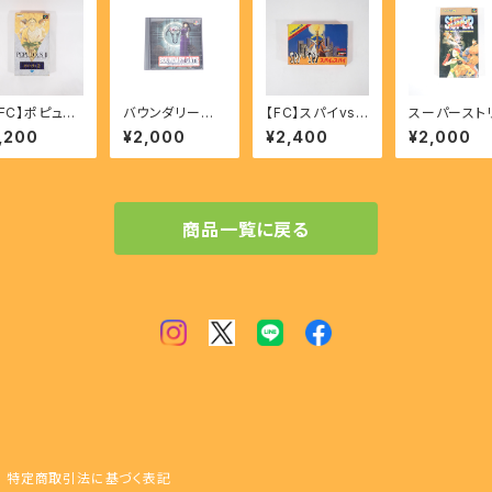
SFC】ポピュラ
バウンダリーゲ
【FC】スパイvsス
スーパースト
 - POPULO
ート - BOUND
パイ - SPY VS
ートファイタ
,200
¥2,000
¥2,400
¥2,000
 Ⅱ TRIALS
ARY GATE 【P
SPY
- SUPER S
 THE OLYM
S】
ET FIGHTER
AN GODS
【SFC】
商品一覧に戻る
特定商取引法に基づく表記