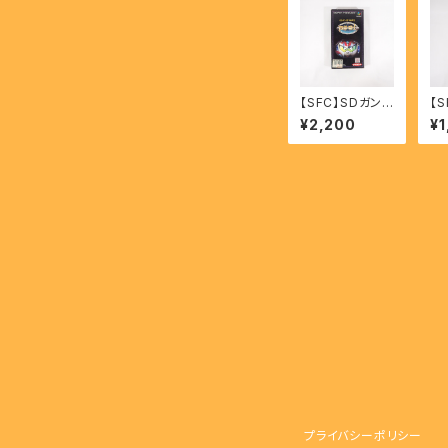
【SFC】SDガンダ
【
ム外伝2 円卓の
ス2
¥2,200
¥1
騎士 - SD Gun
US
dam Gaiden2
OF
Entaku no Kis
PI
hi
プライバシーポリシー