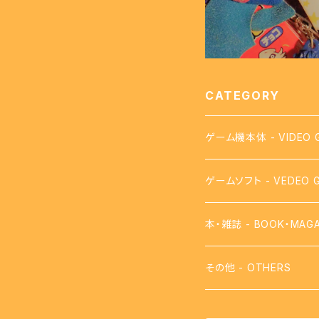
CATEGORY
ゲーム機本体 - VIDEO 
ゲームソフト - VEDEO 
【FC】ファミコン - FAMI
本・雑誌 - BOOK・MAGA
【FDS】ディスクシステム - 
攻略本
その他 - OTHERS
【VB】バーチャルボーイ - 