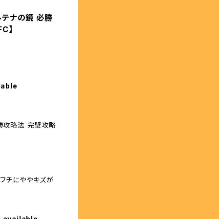
ルテナの鏡 必勝
C】
lable
必勝攻略法 完璧攻略
、フチにややキズが
 available