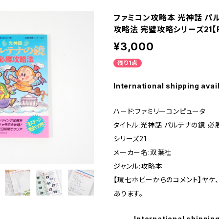
ファミコン攻略本 光神話 パ
- SUPER FAMICOM
攻略法 完璧攻略シリーズ21【F
¥3,000
ME BOY
残り1点
PLAY STATION
International shipping avai
ハード:ファミリーコンピュータ
EO
タイトル:光神話 パルテナの鏡 
シリーズ21
EGA MARKⅢ
メーカー名:双葉社
ジャンル:攻略本
A SATURN
【環七ホビーからのコメント】ヤケ
あります。
DREAM CAST
International shipping