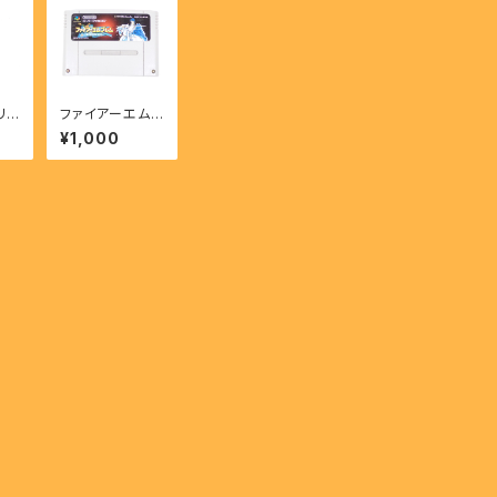
リ
ファイアーエム
ーⅡ
ブレム 聖戦の系
¥1,000
TRE
譜 - FIRE EMB
 II
LEM Seisen N
o Keihu 【SFC】