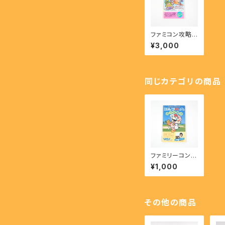
ファミコン攻略
本 光神話 パル
¥3,000
テナの鏡 必勝攻
略法 完璧攻略シ
リーズ21【FC】
同じカテゴリの商品
ファミリーコンピ
ュータ ゴルフUS
¥1,000
コース 完全攻略
本【FC】
その他の商品