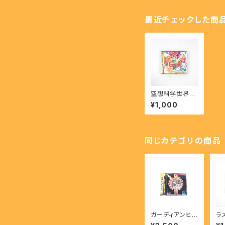
最近チェックした商
空想科学世界ガ
リバーボーイ -
¥1,000
Gulliver Boy
【SS】
同じカテゴリの商品
ガーディアンヒ
ラ
ーローズ - GUA
- 