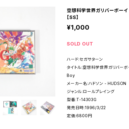
空想科学世界ガリバーボーイ - Gu
- SUPER FAMICOM
【SS】
¥1,000
ME BOY
SOLD OUT
PLAY STATION
ハード:セガサターン
EO
タイトル:空想科学世界ガリバーボーイ -
Boy
メーカー名:ハドソン - HUDSON
EGA MARKⅢ
ジャンル:ロールプレイング
型番:T-14303G
A SATURN
発売日時:1996/3/22
定価:6800円
DREAM CAST