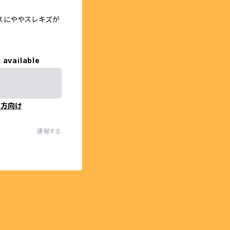
スにややスレキズが
 available
の方向け
通報する