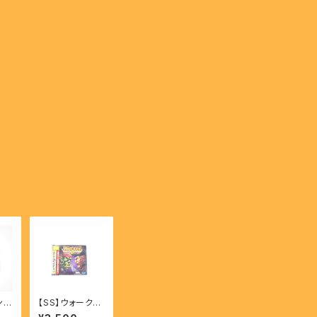
ンカ
【SS】ウォークラ
AN
フトⅡ ダーク・サ