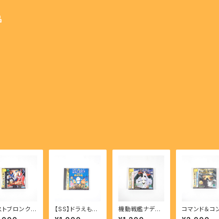
品
ストブロンクス
【SS】ドラえもん
機動戦艦ナデシ
コマンド＆コ
LAST BRON
のび太と復活の
コ The blank
ー - COMM