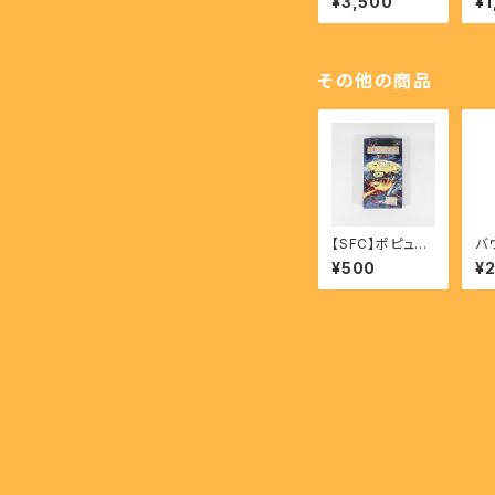
¥3,500
¥1
RDIAN HEROE
X 
S 【SS】
その他の商品
【SFC】ポピュラ
バ
ス - POPULOU
ート
¥500
¥
S
AR
S】