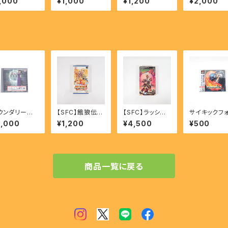
,000
¥1,000
¥1,200
¥2,000
【SS】
星 - DORAEM
of 3years - M
D & CONQ
ON Nobita To
artian Succes
【SS】
Fukkatsu No
sor NADESIC
Hoshi
O 【SS】
ウンダリーゲ
【SFC】餓狼伝説
【SFC】ラッシン
サイキックフ
 - BOUND
スペシャル - Fat
グ・ビート 乱 複
ス - PSYCH
2,000
¥1,200
¥4,500
¥500
Y GATE 【P
al Fury Specia
製都市 - RUSHI
FORCE 【PS
l
NG BEAT RAN
Fukusei Toshi
商品一覧に戻る