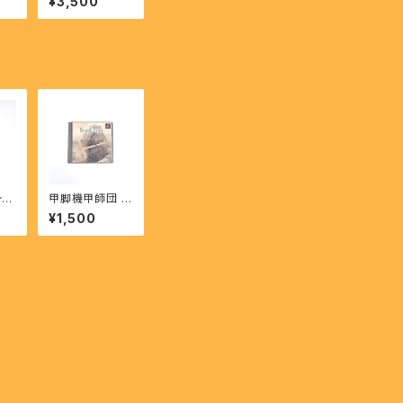
¥3,500
UER
ーガ - WARCR
AFT II DARK S
AGA
ォー
甲脚機甲師団 バ
IC
イン・パンツァー
¥1,500
】
- Koukyakuki
koushidan Bei
n Panzer 【PS】