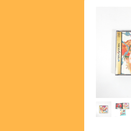
【SFC】スーパーファミコン 
【GB】ゲームボーイ - GA
【PS】プレイステーション - 
【NG】ネオジオ - NEOG
【MK3】セガ マーク3 - S
【SS】セガサターン - SEG
【DC】ドリームキャスト - 