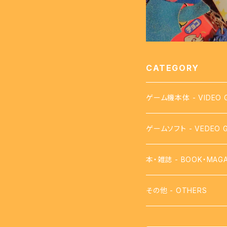
CATEGORY
ゲーム機本体 - VIDEO 
ゲームソフト - VEDEO 
【FC】ファミコン - FAMI
本・雑誌 - BOOK・MAGA
【FDS】ディスクシステム - 
攻略本
その他 - OTHERS
【VB】バーチャルボーイ - 