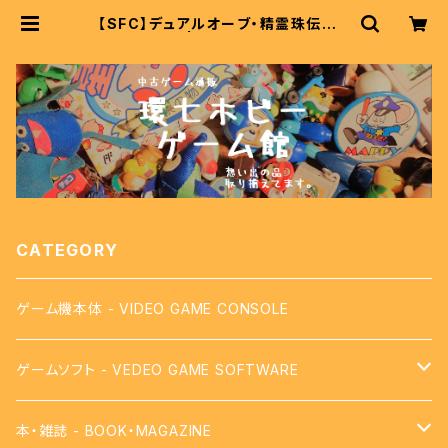
【SFC】デュアルオーブ・精霊珠伝説 -
DUALORB | 中古レトロゲーム通販
環七ホビー ゲーム館
CATEGORY
ゲーム機本体 - VIDEO GAME CONSOLE
ゲームソフト - VEDEO GAME SOFTWARE
【FC】ファミコン - FAMICOM
本・雑誌 - BOOK・MAGAZINE