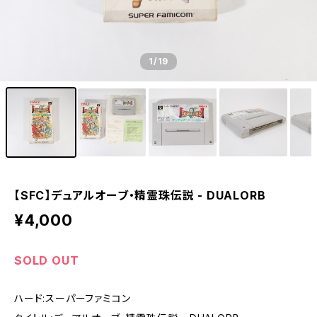
【SS】セガサターン - SEGA SATURN
【DC】ドリームキャスト - DREAM CAST
1
/19
【PCE】PCエンジン - PC ENGINE
【SFC】デュアルオーブ・精霊珠伝説 - DUALORB
¥4,000
SOLD OUT
ハード:スーパーファミコン