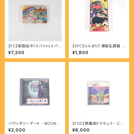
【FC】南国指令!!スパイvsスパイ
【SFC】らんま1/2 爆裂乱闘篇 -
- Nangoku Shirei!!SPY VS
Ranma1/2 Bakuretsu Ranto
¥7,200
¥1,800
SPY
u Hen
バウンダリーゲート - BOUND
【FCD】悪魔城ドラキュラ - Cas
ARY GATE 【PS】
tlevania
¥2,000
¥8,000