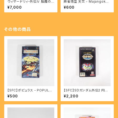
ウィザードリィ・外伝Ⅳ 胎魔の
麻雀悟空 天竺 - Majangoku
鼓動 - Wizardry Throb of th
Tenjiku 【SFC】
¥7,000
¥600
e Demon's heart 【SFC】
その他の商品
【SFC】ポピュラス - POPULO
【SFC】SDガンダム外伝2 円卓
US
の騎士 - SD Gundam Gaide
¥500
¥2,200
n2 Entaku no Kishi