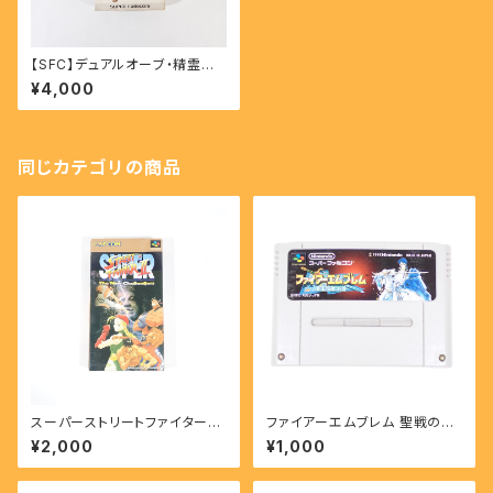
【SFC】デュアルオーブ・精霊珠
伝説 - DUALORB
¥4,000
同じカテゴリの商品
スーパーストリートファイターⅡ
ファイアーエムブレム 聖戦の系
- SUPER STREET FIGHTER
譜 - FIRE EMBLEM Seisen
¥2,000
¥1,000
II 【SFC】
No Keihu 【SFC】