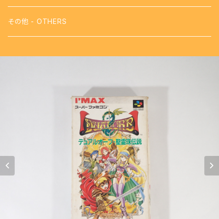
【FDS】ディスクシステム - DISK SYSTEM
攻略本
その他 - OTHERS
【VB】バーチャルボーイ - VIRTUAL BOY
【SFC】スーパーファミコン - SUPER FAMICOM
【GB】ゲームボーイ - GAME BOY
【PS】プレイステーション - PLAY STATION
【NG】ネオジオ - NEOGEO
【MK3】セガ マーク3 - SEGA MARKⅢ