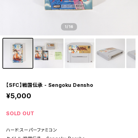
【SS】セガサターン - SEGA SATURN
【DC】ドリームキャスト - DREAM CAST
1
/16
【PCE】PCエンジン - PC ENGINE
【SFC】戦国伝承 - Sengoku Densho
¥5,000
SOLD OUT
ハード:スーパーファミコン