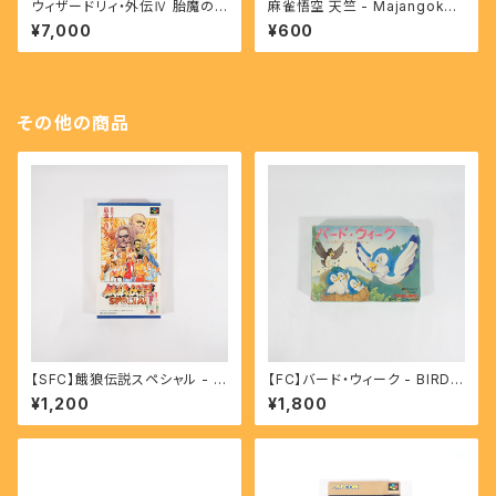
ウィザードリィ・外伝Ⅳ 胎魔の
麻雀悟空 天竺 - Majangoku
鼓動 - Wizardry Throb of th
Tenjiku 【SFC】
¥7,000
¥600
e Demon's heart 【SFC】
その他の商品
【SFC】餓狼伝説スペシャル - F
【FC】バード・ウィーク - BIRD
atal Fury Special
WEEK
¥1,200
¥1,800