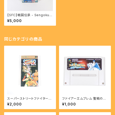
【SFC】戦国伝承 - Sengoku D
ensho
¥5,000
同じカテゴリの商品
スーパーストリートファイターⅡ
ファイアーエムブレム 聖戦の系
- SUPER STREET FIGHTER
譜 - FIRE EMBLEM Seisen
¥2,000
¥1,000
II 【SFC】
No Keihu 【SFC】