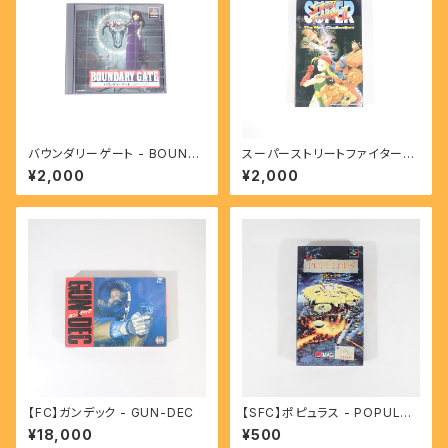
バウンダリーゲート - BOUND
スーパーストリートファイターⅡ
ARY GATE 【PS】
- SUPER STREET FIGHTER
¥2,000
¥2,000
II 【SFC】
【FC】ガンデック - GUN-DEC
【SFC】ポピュラス - POPULO
US
¥18,000
¥500