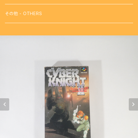
【FDS】ディスクシステム - DISK SYSTEM
攻略本
その他 - OTHERS
【VB】バーチャルボーイ - VIRTUAL BOY
【SFC】スーパーファミコン - SUPER FAMICOM
【GB】ゲームボーイ - GAME BOY
【PS】プレイステーション - PLAY STATION
【NG】ネオジオ - NEOGEO
【MK3】セガ マーク3 - SEGA MARKⅢ