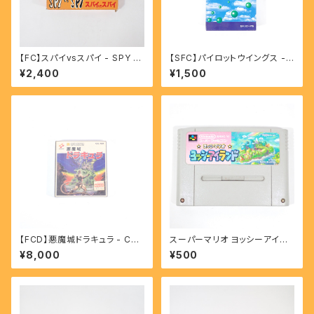
【FC】スパイvsスパイ - SPY V
【SFC】パイロットウイングス -
S SPY
Pilotwings
¥2,400
¥1,500
【FCD】悪魔城ドラキュラ - Cas
スーパーマリオ ヨッシーアイラ
tlevania
ンド - SUPER MARIO YOSS
¥8,000
¥500
Y ISLAND 【SFC】