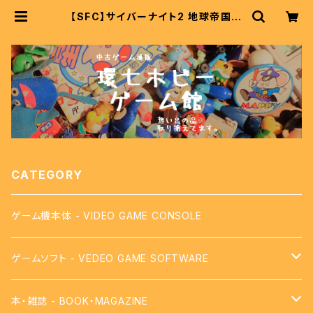
【SFC】サイバーナイト2 地球帝国の
野望 - CYBER KNIGHT II Chikyu
Teikoku no Yabou | 中古レトロゲ
ーム通販 環七ホビー ゲーム館
CATEGORY
ゲーム機本体 - VIDEO GAME CONSOLE
ゲームソフト - VEDEO GAME SOFTWARE
【FC】ファミコン - FAMICOM
本・雑誌 - BOOK・MAGAZINE