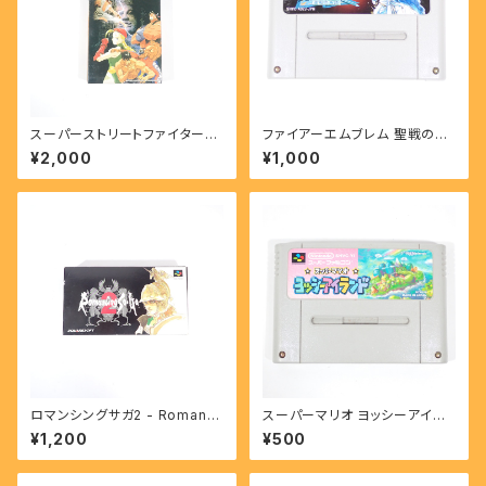
スーパーストリートファイターⅡ
ファイアーエムブレム 聖戦の系
- SUPER STREET FIGHTER
譜 - FIRE EMBLEM Seisen
¥2,000
¥1,000
II 【SFC】
No Keihu 【SFC】
ロマンシングサガ2 - Romanci
スーパーマリオ ヨッシーアイラ
ng Sa・Ga 2 【SFC】
ンド - SUPER MARIO YOSS
¥1,200
¥500
Y ISLAND 【SFC】