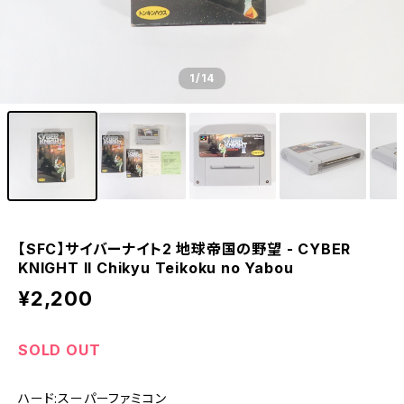
【SS】セガサターン - SEGA SATURN
【DC】ドリームキャスト - DREAM CAST
1
/14
【PCE】PCエンジン - PC ENGINE
【SFC】サイバーナイト2 地球帝国の野望 - CYBER
KNIGHT II Chikyu Teikoku no Yabou
¥2,200
SOLD OUT
ハード:スーパーファミコン