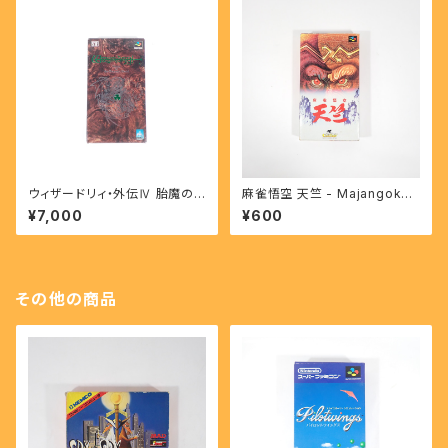
ウィザードリィ・外伝Ⅳ 胎魔の
麻雀悟空 天竺 - Majangoku
鼓動 - Wizardry Throb of th
Tenjiku 【SFC】
¥7,000
¥600
e Demon's heart 【SFC】
その他の商品