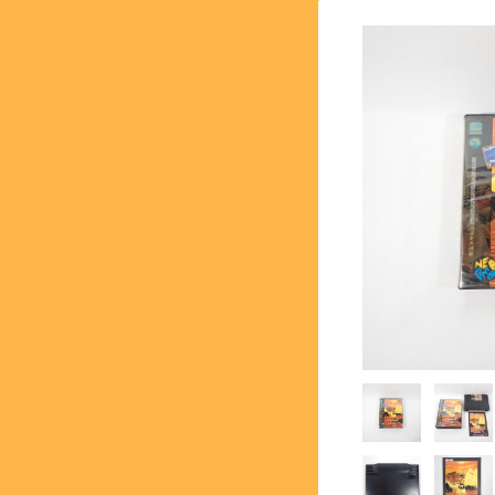
【SFC】スーパーファミコン 
【GB】ゲームボーイ - GA
【PS】プレイステーション - 
【NG】ネオジオ - NEOG
【MK3】セガ マーク3 - S
【SS】セガサターン - SEG
【DC】ドリームキャスト - 