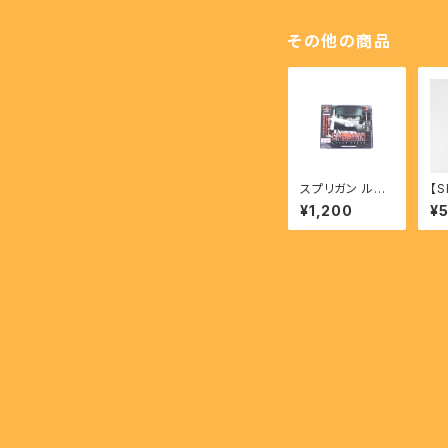
その他の商品
スプリガン ルナ
【
ヴァース - SPRI
ス 
¥1,200
¥
GGAN LUNAR
S
VERSE 【PS】