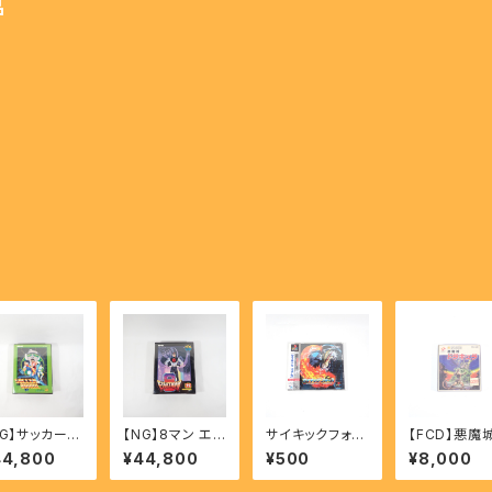
品
NG】サッカーブ
【NG】8マン エイ
サイキックフォー
【FCD】悪魔
ール - SOCC
トマン - 8MAN
ス - PSYCHIC
ラキュラ - Ca
44,800
¥44,800
¥500
¥8,000
 BRAWL
EIGHTMAN
FORCE 【PS】
evania