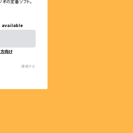
ジオの定番ソフト。
 available
の方向け
通報する