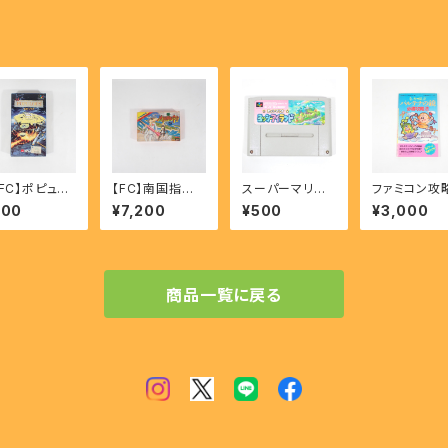
SFC】ポピュラ
【FC】南国指令!!
スーパーマリオ
ファミコン攻
- POPULOU
スパイvsスパイ
ヨッシーアイラン
本 光神話 パ
500
¥7,200
¥500
¥3,000
- Nangoku Shi
ド - SUPER MA
テナの鏡 必
rei!!SPY VS S
RIO YOSSY IS
略法 完璧攻
PY
LAND 【SFC】
リーズ21【FC
商品一覧に戻る