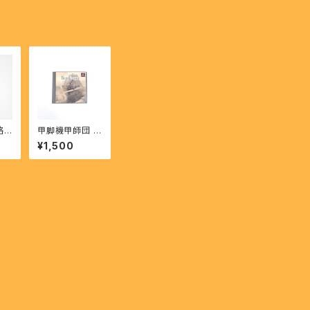
略
甲脚機甲師団 バ
ル
イン・パンツァー
¥1,500
勝攻
- Koukyakuki
略シ
koushidan Bei
】
n Panzer 【PS】