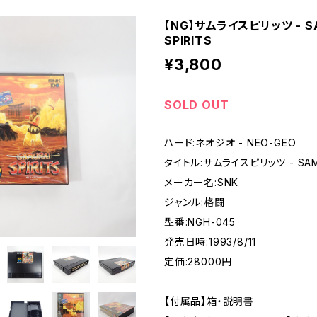
【NG】サムライスピリッツ - S
- SUPER FAMICOM
SPIRITS
¥3,800
ME BOY
SOLD OUT
PLAY STATION
ハード:ネオジオ - NEO-GEO
タイトル:サムライスピリッツ - SAMU
EO
メーカー名:SNK
ジャンル:格闘
EGA MARKⅢ
型番:NGH-045
発売日時:1993/8/11
A SATURN
定価:28000円
DREAM CAST
【付属品】箱・説明書