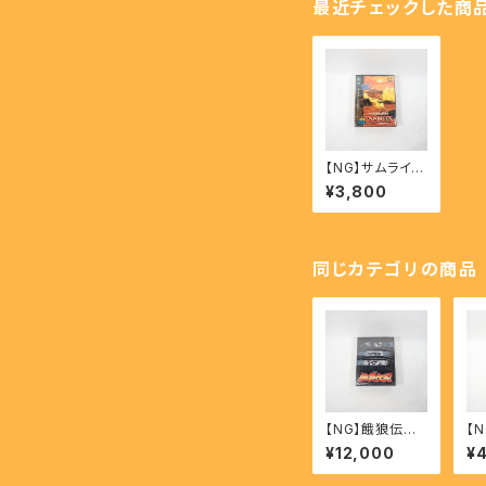
最近チェックした商
【NG】サムライス
ピリッツ - SAM
¥3,800
URAI SPIRITS
同じカテゴリの商品
【NG】餓狼伝説
【
- FATAL FURY
ロ
¥12,000
¥
ER