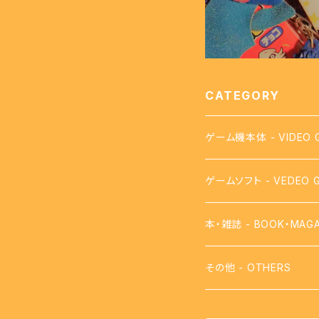
CATEGORY
ゲーム機本体 - VIDEO 
ゲームソフト - VEDEO 
【FC】ファミコン - FAMI
本・雑誌 - BOOK・MAGA
【FDS】ディスクシステム - 
攻略本
その他 - OTHERS
【VB】バーチャルボーイ - 