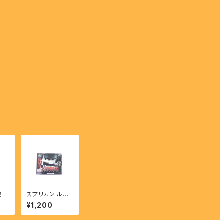
城ド
スプリガン ルナ
stl
ヴァース - SPRI
¥1,200
GGAN LUNAR
VERSE 【PS】