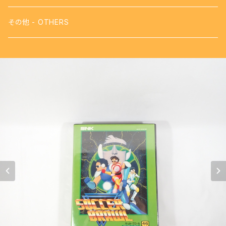
【FDS】ディスクシステム - DISK SYSTEM
攻略本
その他 - OTHERS
【VB】バーチャルボーイ - VIRTUAL BOY
【SFC】スーパーファミコン - SUPER FAMICOM
【GB】ゲームボーイ - GAME BOY
【PS】プレイステーション - PLAY STATION
【NG】ネオジオ - NEOGEO
【MK3】セガ マーク3 - SEGA MARKⅢ