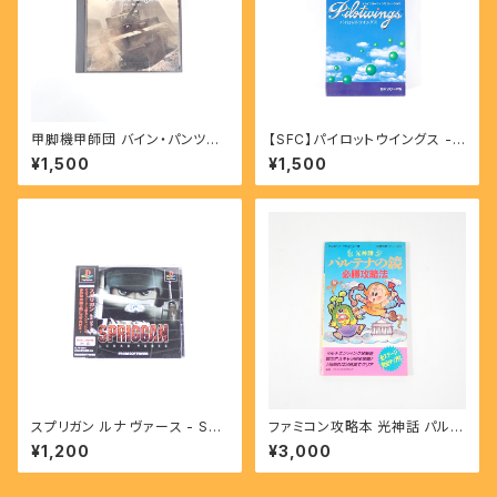
甲脚機甲師団 バイン・パンツァ
【SFC】パイロットウイングス -
ー - Koukyakukikoushidan
Pilotwings
¥1,500
¥1,500
Bein Panzer 【PS】
スプリガン ルナ ヴァース - SPR
ファミコン攻略本 光神話 パルテ
IGGAN LUNAR VERSE 【PS】
ナの鏡 必勝攻略法 完璧攻略シ
¥1,200
¥3,000
リーズ21【FC】