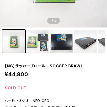
【SS】セガサターン - SEGA SATURN
【DC】ドリームキャスト - DREAM CAST
1
/12
【PCE】PCエンジン - PC ENGINE
【NG】サッカーブロール - SOCCER BRAWL
¥44,800
SOLD OUT
ハード:ネオジオ - NEO-GEO