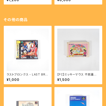
その他の商品
ラストブロンクス - LAST BRO
【FC】ミッキーマウス 不思議の
NX 【SS】
国の大冒険 - Mickey Mouse
¥1,000
¥1,500
Adventures in Wonderland