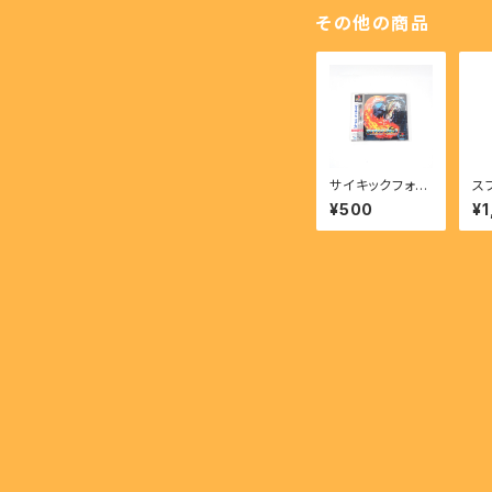
その他の商品
サイキックフォー
ス
ス - PSYCHIC
ヴァ
¥500
¥1
FORCE 【PS】
GG
VE