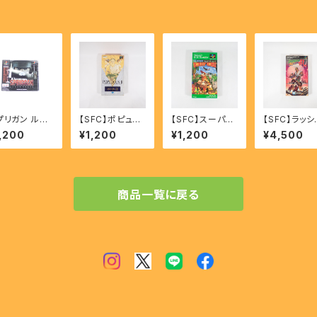
プリガン ルナ
【SFC】ポピュラ
【SFC】スーパー
【SFC】ラッシ
ース - SPRI
ス2 - POPULO
ドンキーコング -
グ・ビート 乱
,200
¥1,200
¥1,200
¥4,500
AN LUNAR
US Ⅱ TRIALS
SUPER DONK
製都市 - RU
RSE 【PS】
OF THE OLYM
EY KONG
NG BEAT R
PIAN GODS
Fukusei To
商品一覧に戻る