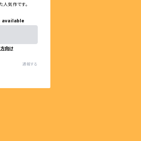
た人気作です。
 available
の方向け
通報する