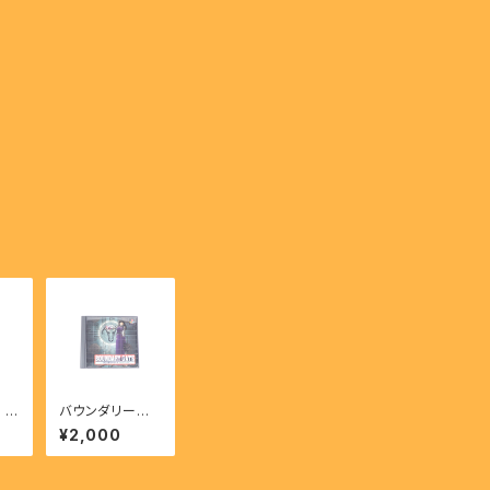
 バ
バウンダリーゲ
ァー
ート - BOUND
¥2,000
ki
ARY GATE 【P
Bei
S】
PS】