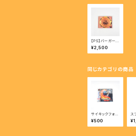
【PS】バーガーバ
ーガー - BURG
¥2,500
ER BURGER
同じカテゴリの商品
サイキックフォー
ス
ス - PSYCHIC
ヴァ
¥500
¥1
FORCE 【PS】
GG
VE