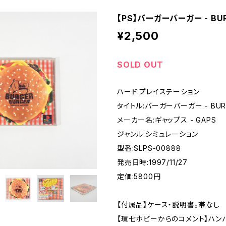
【PS】バーガーバーガー - BUR
- SUPER FAMICOM
¥2,500
ME BOY
SOLD OUT
PLAY STATION
ハード:プレイステーション
タイトル:バーガーバーガー - BURG
EO
メーカー名:ギャップス - GAPS
ジャンル:シミュレーション
EGA MARKⅢ
型番:SLPS-00888
発売日時:1997/11/27
定価:5800円
A SATURN
【付属品】ケース・説明書。帯なし
DREAM CAST
【環七ホビーからのコメント】ハン