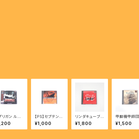
プリガン ルナ
【PS】セプテント
リンダキューブ
甲脚機甲師団
ース - SPRI
リオン - SEPTE
アゲイン - Lind
イン・パンツ
,200
¥1,000
¥1,800
¥1,500
AN LUNAR
NTRION 〜Out
a3 【PS】
- Koukyaku
RSE 【PS】
of the Blue〜
koushidan 
n Panzer 【