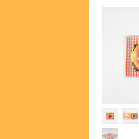
【SFC】スーパーファミコン 
【GB】ゲームボーイ - GA
【PS】プレイステーション - 
【NG】ネオジオ - NEOG
【MK3】セガ マーク3 - S
【SS】セガサターン - SEG
【DC】ドリームキャスト - 