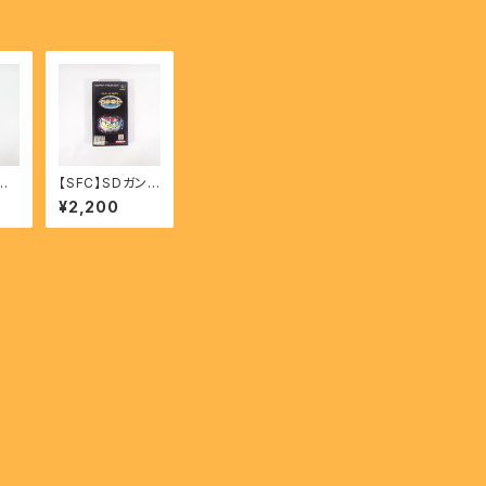
ン
【SFC】SDガンダ
 複
ム外伝2 円卓の
¥2,200
SHI
騎士 - SD Gun
AN
dam Gaiden2
shi
Entaku no Kis
hi