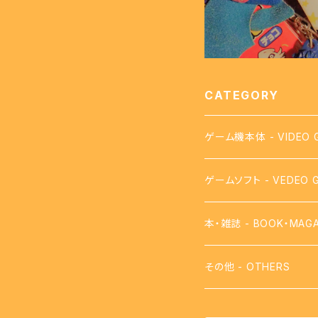
CATEGORY
ゲーム機本体 - VIDEO 
ゲームソフト - VEDEO 
【FC】ファミコン - FAMI
本・雑誌 - BOOK・MAGA
【FDS】ディスクシステム - 
攻略本
その他 - OTHERS
【VB】バーチャルボーイ - 