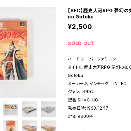
【SFC】歴史大河RPG 夢幻の如
- SUPER FAMICOM
no Gotoku
¥2,500
ME BOY
SOLD OUT
PLAY STATION
ハード:スーパーファミコン
タイトル:歴史大河RPG 夢幻の如く -
EO
Gotoku
メーカー名:インテック - INTEC
EGA MARKⅢ
ジャンル:RPG
型番:SHVC-UG
A SATURN
発売日時:1993/12/17
定価:9800円
DREAM CAST