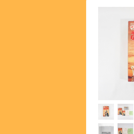
【SFC】スーパーファミコン 
【GB】ゲームボーイ - GA
【PS】プレイステーション - 
【NG】ネオジオ - NEOG
【MK3】セガ マーク3 - S
【SS】セガサターン - SEG
【DC】ドリームキャスト - 