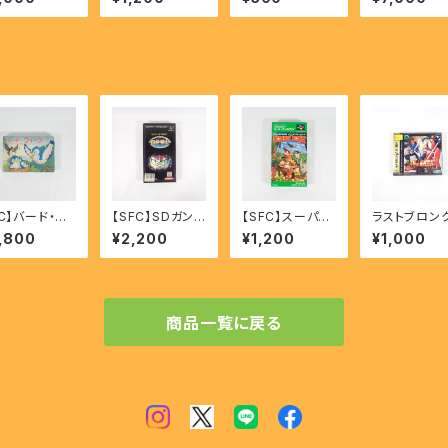
- FIRE EMB
ng Sa・Ga 2 【S
ド - SUPER MA
動 - Wizard
M Seisen N
FC】
RIO YOSSY IS
Throb of t
Keihu 【SFC】
LAND 【SFC】
Demon's h
t 【SFC】
FC】バード・ウ
【SFC】SDガンダ
【SFC】スーパー
ラストブロン
ク - BIRD
ム外伝2 円卓の
ドンキーコング -
- LAST BR
,800
¥2,200
¥1,200
¥1,000
EEK
騎士 - SD Gun
SUPER DONK
X 【SS】
dam Gaiden2
EY KONG
Entaku no Kis
hi
商品一覧に戻る