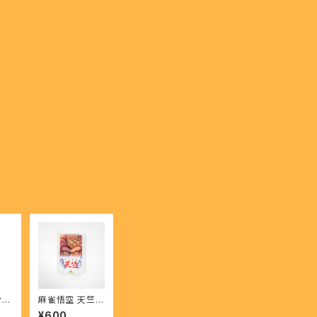
・
麻雀悟空 天竺 -
の鼓
Majangoku Te
¥600