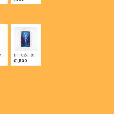
ry
njiku 【SFC】
he
ear
クス
【SFC】赤川次郎
ON
魔女たちの眠り-
¥1,500
Jiro Akagawa
Majotachi no
nemuri