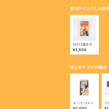
最近チェックした商
【SFC】歴史大河
RPG 夢幻の如く
¥2,500
- Mugen no G
otoku
同じカテゴリの商品
スーパーストリ
フ
ートファイターⅡ
ブ
¥2,000
¥1