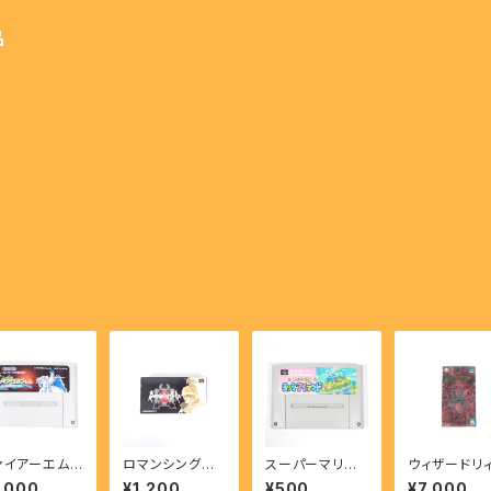
品
ァイアーエム
ロマンシングサ
スーパーマリオ
ウィザードリィ
レム 聖戦の系
ガ2 - Romanci
ヨッシーアイラン
外伝Ⅳ 胎魔
,000
¥1,200
¥500
¥7,000