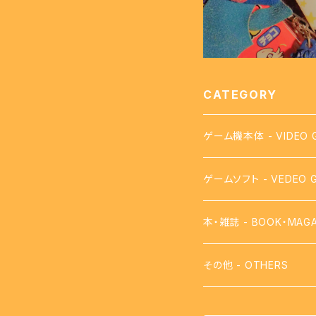
CATEGORY
ゲーム機本体 - VIDEO 
ゲームソフト - VEDEO 
【FC】ファミコン - FAMI
本・雑誌 - BOOK・MAGA
【FDS】ディスクシステム - 
攻略本
その他 - OTHERS
【VB】バーチャルボーイ - 