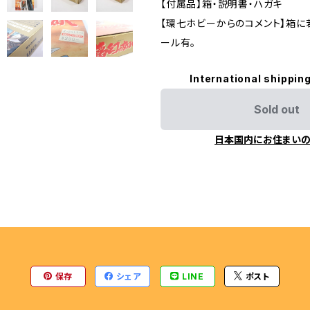
【付属品】箱・説明書・ハガキ
ENGINE
【環七ホビーからのコメント】箱に
ール有。
International shipping
Sold out
日本国内にお住まい
保存
シェア
LINE
ポスト