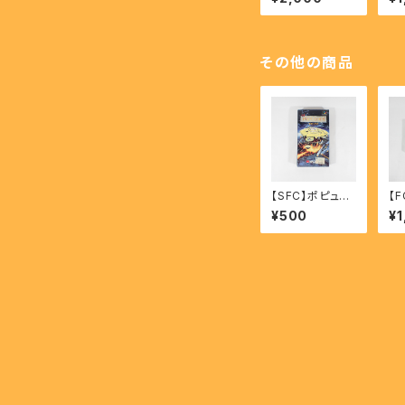
- SUPER STRE
譜 
ET FIGHTER II
LE
【SFC】
o 
その他の商品
【SFC】ポピュラ
【
ス - POPULOU
ィー
¥500
¥1
S
W