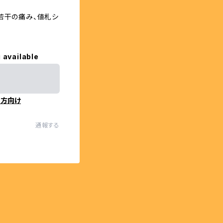
若干の痛み、値札シ
 available
の方向け
通報する