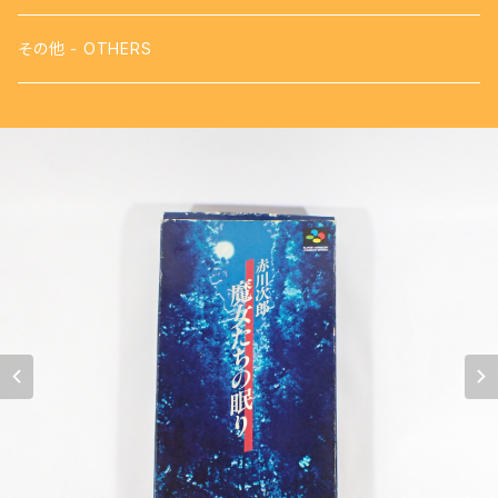
【FDS】ディスクシステム - DISK SYSTEM
攻略本
その他 - OTHERS
【VB】バーチャルボーイ - VIRTUAL BOY
【SFC】スーパーファミコン - SUPER FAMICOM
【GB】ゲームボーイ - GAME BOY
【PS】プレイステーション - PLAY STATION
【NG】ネオジオ - NEOGEO
【MK3】セガ マーク3 - SEGA MARKⅢ