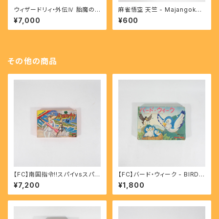
ウィザードリィ・外伝Ⅳ 胎魔の
麻雀悟空 天竺 - Majangoku
鼓動 - Wizardry Throb of th
Tenjiku 【SFC】
¥7,000
¥600
e Demon's heart 【SFC】
その他の商品
【FC】南国指令!!スパイvsスパイ
【FC】バード・ウィーク - BIRD
- Nangoku Shirei!!SPY VS
WEEK
¥7,200
¥1,800
SPY