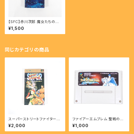
【SFC】赤川次郎 魔女たちの眠
り- Jiro Akagawa Majotachi
¥1,500
no nemuri
同じカテゴリの商品
スーパーストリートファイターⅡ
ファイアーエムブレム 聖戦の系
- SUPER STREET FIGHTER
譜 - FIRE EMBLEM Seisen
¥2,000
¥1,000
II 【SFC】
No Keihu 【SFC】