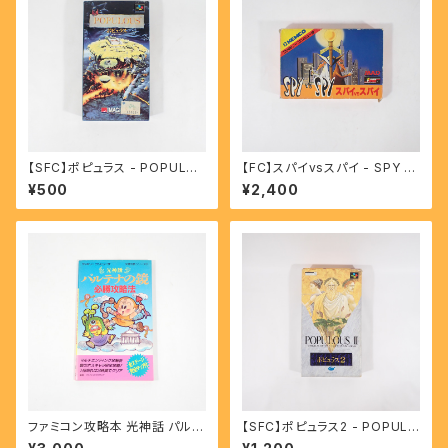
【SFC】ポピュラス - POPULO
【FC】スパイvsスパイ - SPY V
US
S SPY
¥500
¥2,400
ファミコン攻略本 光神話 パルテ
【SFC】ポピュラス2 - POPULO
ナの鏡 必勝攻略法 完璧攻略シ
US Ⅱ TRIALS OF THE OLY