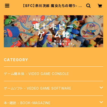
【SFC】赤川次郎 魔女たちの眠り- Jir
o Akagawa Majotachi no nem
uri | 中古レトロゲーム通販 環七ホビ
ー ゲーム館
CATEGORY
ゲーム機本体 - VIDEO GAME CONSOLE
ゲームソフト - VEDEO GAME SOFTWARE
【FC】ファミコン - FAMICOM
本・雑誌 - BOOK・MAGAZINE