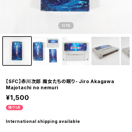
【SS】セガサターン - SEGA SATURN
【DC】ドリームキャスト - DREAM CAST
1
/15
【PCE】PCエンジン - PC ENGINE
【SFC】赤川次郎 魔女たちの眠り- Jiro Akagawa
Majotachi no nemuri
¥1,500
残り1点
International shipping available