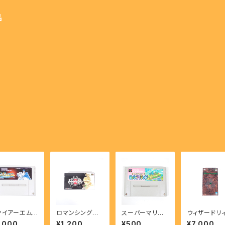
品
ァイアーエム
ロマンシングサ
スーパーマリオ
ウィザードリィ
レム 聖戦の系
ガ2 - Romanci
ヨッシーアイラン
外伝Ⅳ 胎魔
,000
¥1,200
¥500
¥7,000