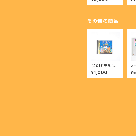
- SUPER STRE
譜 
ET FIGHTER II
LE
【SFC】
o 
その他の商品
【SS】ドラえもん
ス
のび太と復活の
ヨ
¥1,000
¥
星 - DORAEM
ド 
ON Nobita To
RI
Fukkatsu No
LA
Hoshi