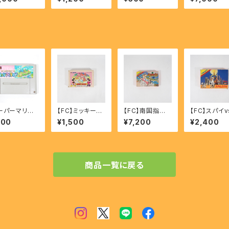
- FIRE EMB
ng Sa・Ga 2 【S
ド - SUPER MA
動 - Wizard
M Seisen N
FC】
RIO YOSSY IS
Throb of t
Keihu 【SFC】
LAND 【SFC】
Demon's h
t 【SFC】
ーパーマリオ
【FC】ミッキーマ
【FC】南国指令!!
【FC】スパイv
ッシーアイラン
ウス 不思議の国
スパイvsスパイ
パイ - SPY 
500
¥1,500
¥7,200
¥2,400
- SUPER MA
の大冒険 - Mic
- Nangoku Shi
SPY
O YOSSY IS
key Mouse A
rei!!SPY VS S
ND 【SFC】
dventures in
PY
Wonderland
商品一覧に戻る