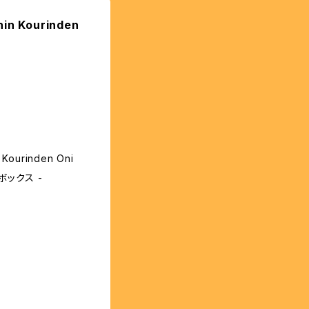
in Kourinden
ourinden Oni
ボックス -