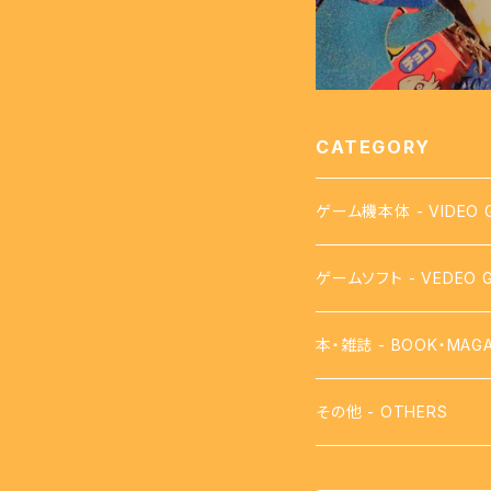
CATEGORY
ゲーム機本体 - VIDEO 
ゲームソフト - VEDEO 
【FC】ファミコン - FAMI
本・雑誌 - BOOK・MAGA
【FDS】ディスクシステム - 
攻略本
その他 - OTHERS
【VB】バーチャルボーイ - 