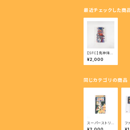
最近チェックした商
【SFC】鬼神降臨
伝ONI - Kishin
¥2,000
Kourinden Oni
同じカテゴリの商品
スーパーストリ
フ
ートファイターⅡ
ブ
¥2,000
¥1