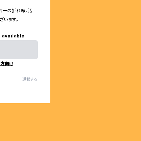
若干の折れ線、汚
ざいます。
 available
の方向け
通報する