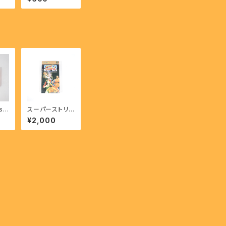
ry
njiku 【SFC】
he
ear
sス
スーパーストリ
VS
ートファイターⅡ
¥2,000
- SUPER STRE
ET FIGHTER II
【SFC】