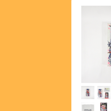
【SFC】スーパーファミコン 
【GB】ゲームボーイ - GA
【PS】プレイステーション - 
【NG】ネオジオ - NEOG
【MK3】セガ マーク3 - S
【SS】セガサターン - SEG
【DC】ドリームキャスト - 