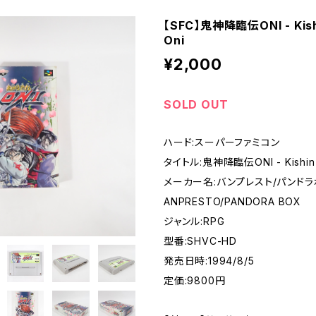
【SFC】鬼神降臨伝ONI - Kish
- SUPER FAMICOM
Oni
¥2,000
ME BOY
SOLD OUT
PLAY STATION
ハード:スーパーファミコン
タイトル:鬼神降臨伝ONI - Kishin K
EO
メーカー名:バンプレスト/パンドラ
ANPRESTO/PANDORA BOX
EGA MARKⅢ
ジャンル:RPG
型番:SHVC-HD
A SATURN
発売日時:1994/8/5
定価:9800円
DREAM CAST