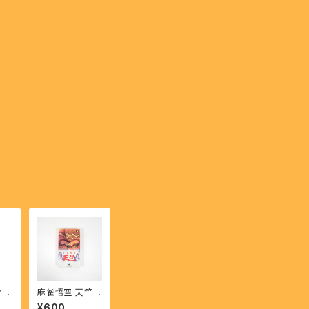
・
麻雀悟空 天竺 -
の鼓
Majangoku Te
¥600