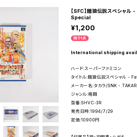
【SFC】餓狼伝説スペシャル - Fa
- SUPER FAMICOM
Special
¥1,200
ME BOY
残り1点
PLAY STATION
International shipping avai
ハード:スーパーファミコン
EO
タイトル:餓狼伝説スペシャル - Fatal
メーカー名:タカラ/SNK - TAKAR
EGA MARKⅢ
ジャンル:格闘
型番:SHVC-3R
A SATURN
発売日時:1994/7/29
定価:10900円
DREAM CAST
【付属品】箱・説明書・ハガキ