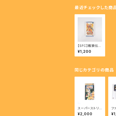
最近チェックした商
【SFC】餓狼伝説
スペシャル - Fat
¥1,200
al Fury Specia
l
同じカテゴリの商品
スーパーストリ
フ
ートファイターⅡ
ブ
¥2,000
¥1
- SUPER STRE
譜 