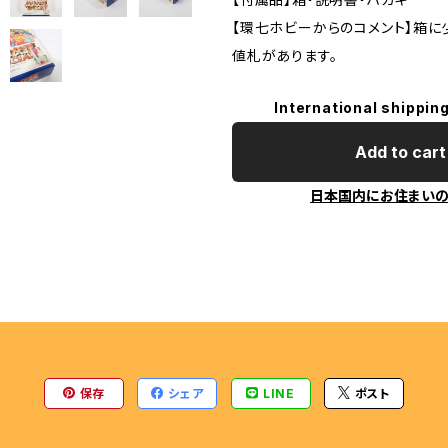
ENGINE
【環七ホビーからのコメント】箱に
値札があります。
International shipping
Add to cart
日本国内にお住まい
保存
シェア
LINE
ポスト