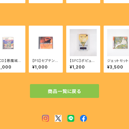
M Seisen N
FC】
RIO YOSSY IS
Throb of t
Keihu 【SFC】
LAND 【SFC】
Demon's h
t 【SFC】
FCD】悪魔城ド
【PS】セプテント
【SFC】ポピュラ
ジェットセット
ュラ - Castl
リオン - SEPTE
ス2 - POPULO
ジオ - JET 
8,000
¥1,000
¥1,200
¥3,500
ania
NTRION 〜Out
US Ⅱ TRIALS
T RADIO【D
of the Blue〜
OF THE OLYM
PIAN GODS
商品一覧に戻る