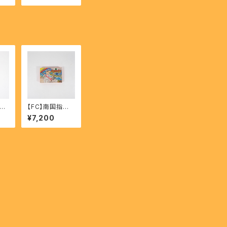
he
ear
ラ
【FC】南国指令!!
SE
スパイvsスパイ
¥7,200
C】
- Nangoku Shi
rei!!SPY VS S
PY