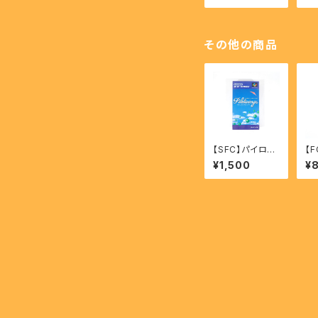
ET FIGHTER II
LE
【SFC】
o 
その他の商品
【SFC】パイロッ
【
トウイングス - P
ラキ
¥1,500
¥
ilotwings
ev