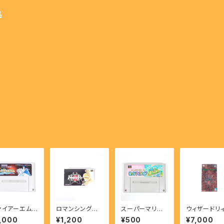
品
ァイアーエム
ロマンシングサ
スーパーマリオ
ウィザードリィ
レム 聖戦の系
ガ2 - Romanci
ヨッシーアイラン
外伝Ⅳ 胎魔
,000
¥1,200
¥500
¥7,000
- FIRE EMB
ng Sa・Ga 2 【S
ド - SUPER MA
動 - Wizard