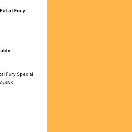
tal Fury
lable
 Fury Special
A/SNK