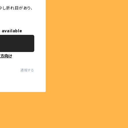
少し折れ目があり、
 available
の方向け
通報する