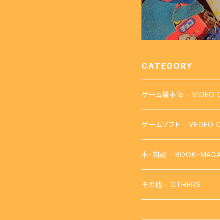
CATEGORY
ゲーム機本体 - VIDEO 
ゲームソフト - VEDEO 
【FC】ファミコン - FAMI
本・雑誌 - BOOK・MAGA
【FDS】ディスクシステム - 
攻略本
その他 - OTHERS
【VB】バーチャルボーイ - 