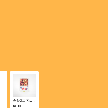
・
麻雀悟空 天竺 -
の鼓
Majangoku Te
¥600
ry
njiku 【SFC】