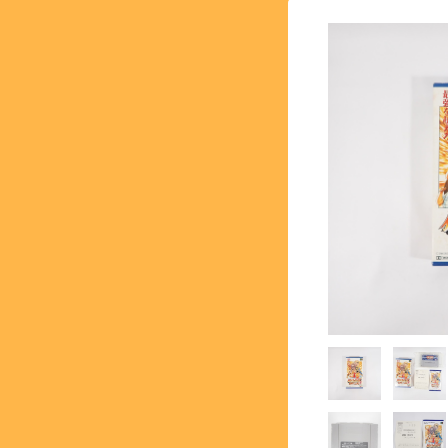
【SFC】スーパーファミコン 
【GB】ゲームボーイ - GA
【PS】プレイステーション - 
【NG】ネオジオ - NEOG
【MK3】セガ マーク3 - S
【SS】セガサターン - SEG
【DC】ドリームキャスト - 