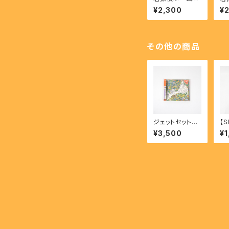
Mからの挑戦状
霧
¥2,300
¥
- SHERLOCK
人事
HOLMES Mkar
LO
ano Chousen-
S 
jou【FC】
on
ke
その他の商品
ジェットセットラ
【
ジオ - JET SE
魔
¥3,500
¥1
T RADIO【DC】
Ji
Ma
ne