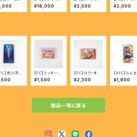
のロンドン殺
- GUN-DEC
シンセ いきなり
印の剣 - Far
2,000
¥18,000
¥2,500
¥2,000
件 - SHER
ミュージシャン -
Fuuin no Tu
CK HOLME
Family Shinse
gi
Kiri No Lond
Ikinari musicia
 Satsujin Ji
n
n 【FC】
SFC】赤川次郎
【FC】ミッキーマ
【FC】ロウ・オブ・
【SFC】らんま1
女たちの眠り-
ウス 不思議の国
ザ・ウエスト(西
爆裂乱闘篇 -
,500
¥1,500
¥2,300
¥1,800
ro Akagawa
の大冒険 - Mic
部の掟) - Law
anma1/2 Ba
jotachi no
key Mouse A
of the West
retsu Rant
muri
dventures in
Hen
Wonderland
商品一覧に戻る