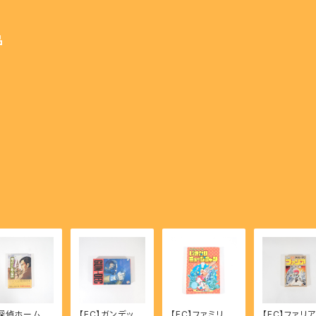
品
探偵ホームズ
【FC】ガンデック
【FC】ファミリー
【FC】ファリア