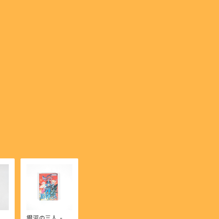
 封
銀河の三人 - Gi