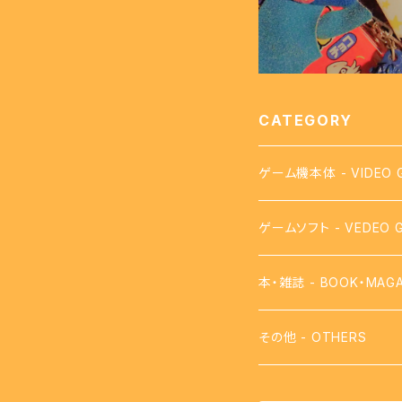
CATEGORY
ゲーム機本体 - VIDEO 
ゲームソフト - VEDEO 
【FC】ファミコン - FAMI
本・雑誌 - BOOK・MAGA
【FDS】ディスクシステム - 
攻略本
その他 - OTHERS
【VB】バーチャルボーイ - 