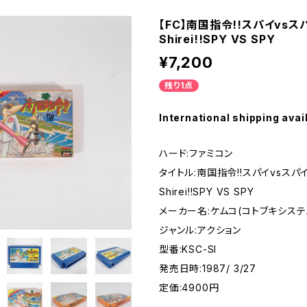
【FC】南国指令!!スパイvsスパイ
- SUPER FAMICOM
Shirei!!SPY VS SPY
¥7,200
ME BOY
残り1点
PLAY STATION
International shipping avai
ハード:ファミコン
EO
タイトル:南国指令!!スパイvsスパイ 
Shirei!!SPY VS SPY
EGA MARKⅢ
メーカー名:ケムコ(コトブキシステム)
ジャンル:アクション
A SATURN
型番:KSC-SI
発売日時:1987/ 3/27
DREAM CAST
定価:4900円