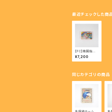
最近チェックした商
【FC】南国指令!!
スパイvsスパイ
¥7,200
- Nangoku Shi
rei!!SPY VS S
PY
同じカテゴリの商品
名探偵ホームズ
名