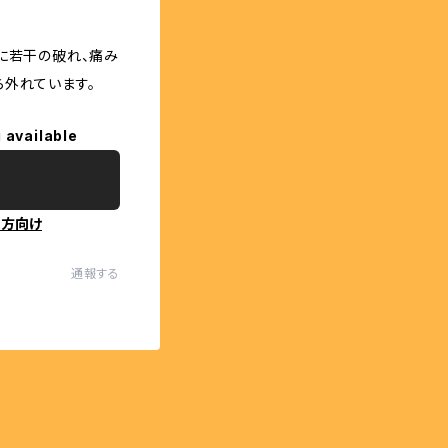
に若干の破れ、痛み
ら外れています。
 available
の方向け
通報する