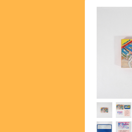
【SFC】スーパーファミコン 
【GB】ゲームボーイ - GA
【PS】プレイステーション - 
【NG】ネオジオ - NEOG
【MK3】セガ マーク3 - S
【SS】セガサターン - SEG
【DC】ドリームキャスト - 