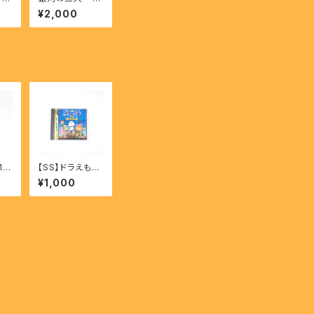
ia
nga No Sanni
¥2,000
ru
n 【FC】
/2
【SS】ドラえもん
 R
のび太と復活の
¥1,000
ku
星 - DORAEM
ou
ON Nobita To
Fukkatsu No
Hoshi